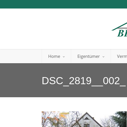
Home
Eigentümer
Verm
DSC_2819__002_