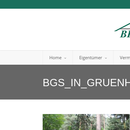
Home
Eigentümer
Verm
BGS_IN_GRUENH